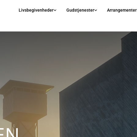
Livsbegivenheder
Gudstjenester
Arrangementer
EN