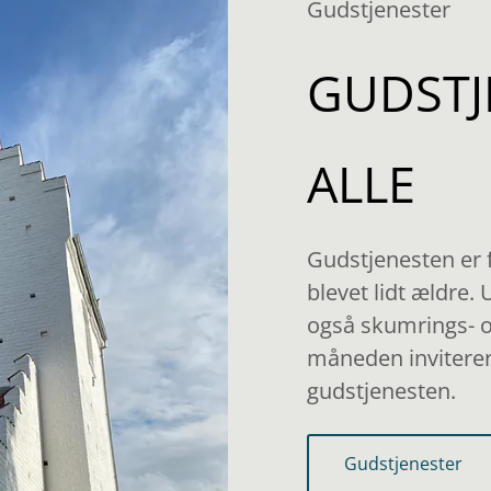
Gudstjenester
GUDSTJ
ALLE
Gudstjenesten er f
blevet lidt ældre.
også skumrings- o
måneden invitere
gudstjenesten.
Gudstjenester