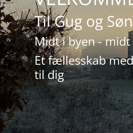
Til Gug og Sø
Midt i byen - midt i
Et fællesskab med
til dig