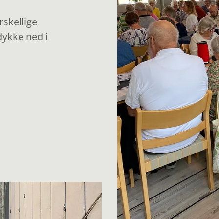
skellige
dykke ned i