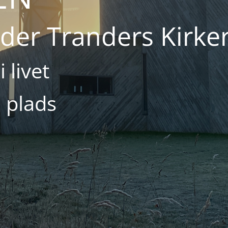
nder Tranders Kirke
 livet
 plads