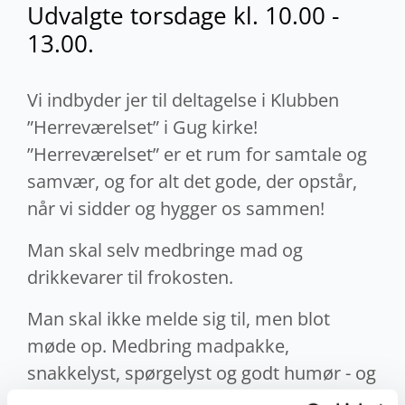
Udvalgte torsdage
kl. 10.00 -
13.00.
Vi indbyder jer til deltagelse i Klubben
”Herreværelset” i Gug kirke!
”Herreværelset” er et rum for samtale og
samvær, og for alt det gode, der opstår,
når vi sidder og hygger os sammen!
Man skal selv medbringe mad og
drikkevarer til frokosten.
Man skal ikke melde sig til, men blot
møde op. Medbring madpakke,
snakkelyst, spørgelyst og godt humør - og
din nabo! Vi betaler 25 kr. pr. møde til