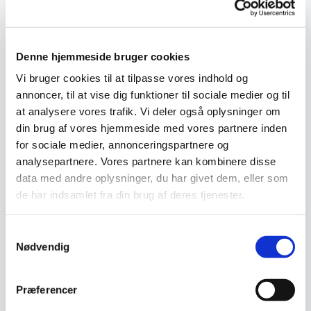
foreningskassen.
Kirken er vært ved kaffe/te og vand samt
Denne hjemmeside bruger cookies
rundstykker.
Vi bruger cookies til at tilpasse vores indhold og
annoncer, til at vise dig funktioner til sociale medier og til
Med venlig hilsen
at analysere vores trafik. Vi deler også oplysninger om
din brug af vores hjemmeside med vores partnere inden
Søren Winther, Erik Sondrup Andersen,
for sociale medier, annonceringspartnere og
Johannes Knudsen, Teddy Pedersen og
analysepartnere. Vores partnere kan kombinere disse
Jens Brun
data med andre oplysninger, du har givet dem, eller som
de har indsamlet fra din brug af deres tjenester.
Kontakt gerne Erik Sondrup tlf. 23313530
ved spørgsmål - ellers bare mød op!
Samtykkevalg
Nødvendig
Ja tak - jeg vil gerne have besked om
Præferencer
Herreværelset