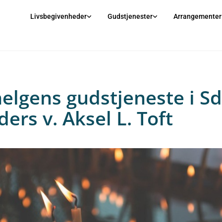
Livsbegivenheder
Gudstjenester
Arrangementer
helgens gudstjeneste i Sd
ers v. Aksel L. Toft