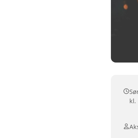
Sø
kl.
Aks