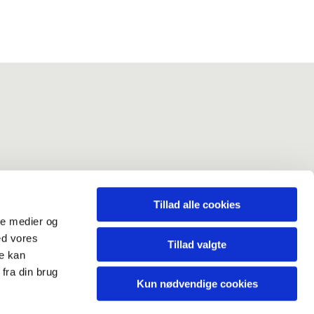
ev
Tillad alle cookies
ale medier og
ed vores
Tillad valgte
re kan
erklæring
fra din brug
Kun nødvendige cookies