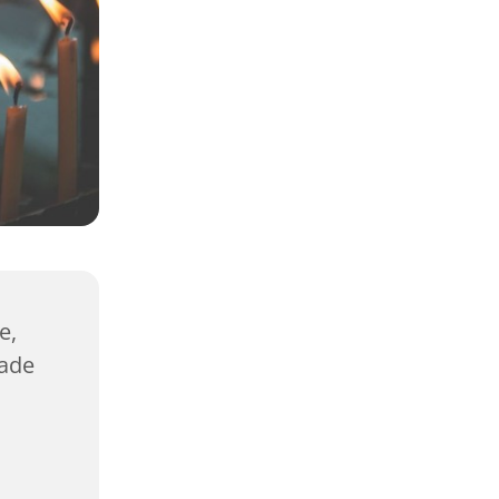
e,
gade