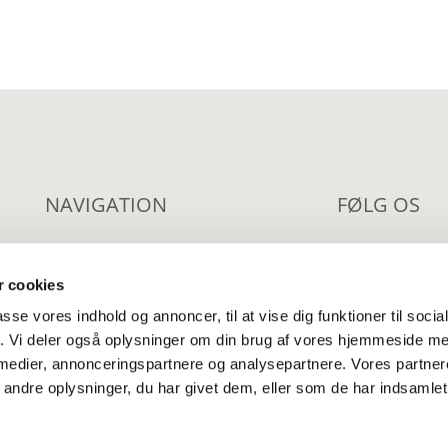
NAVIGATION
FØLG OS
Om os
Facebook
 cookies
Livsbegivenheder
Nyhedsbr
passe vores indhold og annoncer, til at vise dig funktioner til soci
Fællesskaber
Kirkeblad
fik. Vi deler også oplysninger om din brug af vores hjemmeside m
 medier, annonceringspartnere og analysepartnere. Vores partne
Tilgængeligheds
ndre oplysninger, du har givet dem, eller som de har indsamlet 
Privatlivspolitik
Log på ChurchDesk