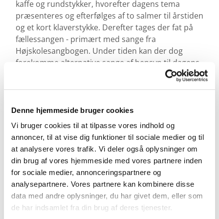
kaffe og rundstykker, hvorefter dagens tema
præsenteres og efterfølges af to salmer til årstiden
og et kort klaverstykke. Derefter tages der fat på
fællessangen - primært med sange fra
Højskolesangbogen. Under tiden kan der dog
forekomme alternative sange af hensyn til dagens
tema. Der vil således også i dette efterår være en
formiddag med sange fra den store danske
filmskat. Afslutningsvis får deltagerne selv
mulighed for at foreslå sange inden for dagens
Denne hjemmeside bruger cookies
tema.
Vi bruger cookies til at tilpasse vores indhold og
annoncer, til at vise dig funktioner til sociale medier og til
at analysere vores trafik. Vi deler også oplysninger om
din brug af vores hjemmeside med vores partnere inden
for sociale medier, annonceringspartnere og
analysepartnere. Vores partnere kan kombinere disse
data med andre oplysninger, du har givet dem, eller som
de har indsamlet fra din brug af deres tjenester.