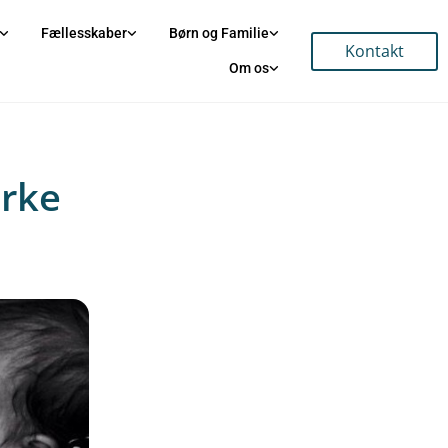
Fællesskaber
Børn og Familie
Kontakt
Om os
irke