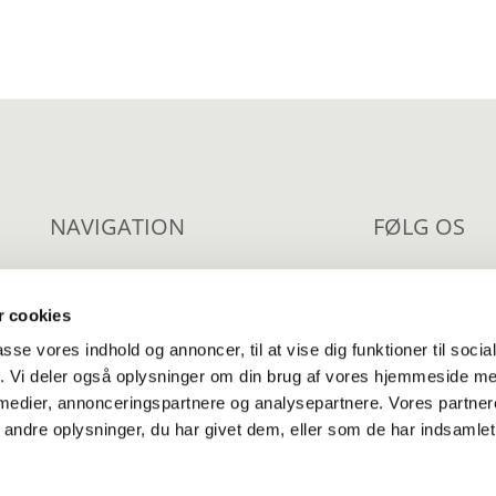
NAVIGATION
FØLG OS
Om os
Facebook
 cookies
Livsbegivenheder
Nyhedsbr
passe vores indhold og annoncer, til at vise dig funktioner til soci
Fællesskaber
Kirkeblad
fik. Vi deler også oplysninger om din brug af vores hjemmeside m
 medier, annonceringspartnere og analysepartnere. Vores partne
Tilgængeligheds
ndre oplysninger, du har givet dem, eller som de har indsamlet 
Privatlivspolitik
Log på ChurchDesk