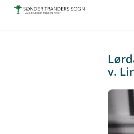
Lørd
v. L