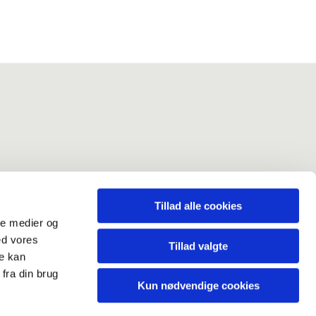
ev
Tillad alle cookies
ale medier og
ed vores
Tillad valgte
re kan
erklæring
fra din brug
Kun nødvendige cookies