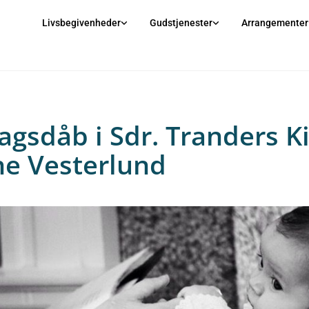
Livsbegivenheder
Gudstjenester
Arrangementer
agsdåb i Sdr. Tranders K
ine Vesterlund