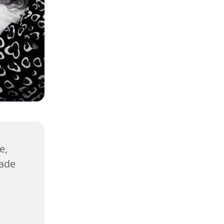
e,
gade