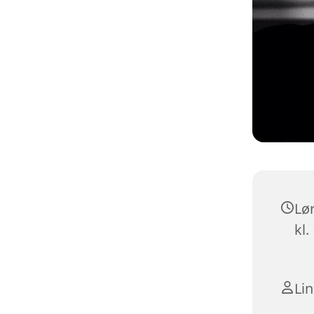
Lø
kl.
Li