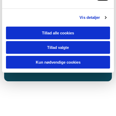
Vis detaljer
Tillad alle cookies
Tillad valgte
Du vil måske også kunne
lide...
Kun nødvendige cookies