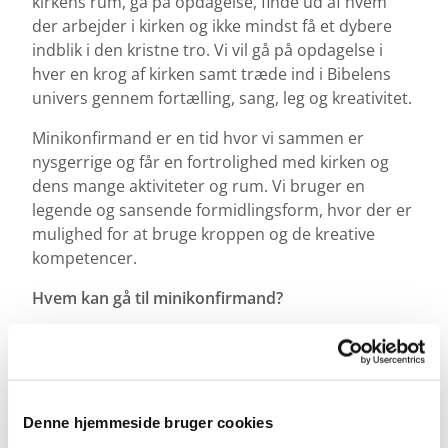
kirkens rum, gå på opdagelse, finde ud af hvem
der arbejder i kirken og ikke mindst få et dybere
indblik i den kristne tro. Vi vil gå på opdagelse i
hver en krog af kirken samt træde ind i Bibelens
univers gennem fortælling, sang, leg og kreativitet.
Minikonfirmand er en tid hvor vi sammen er
nysgerrige og får en fortrolighed med kirken og
dens mange aktiviteter og rum. Vi bruger en
legende og sansende formidlingsform, hvor der er
mulighed for at bruge kroppen og de kreative
kompetencer.
Hvem kan gå til minikonfirmand?
Det kan alle børn i 3. klasse. Der er ikke krav om at
man er døbt eller medlem af folkekirken.
Deltagelse i minikonfirmand er heller ikke en
Denne hjemmeside bruger cookies
forudsætning for senere at kunne deltage i