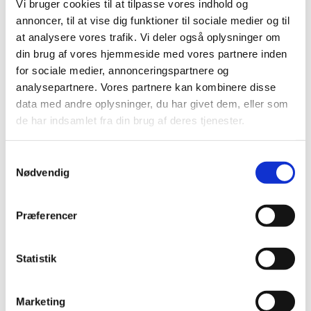
konfirmationsforberedelsen og blive konfirmeret.
Vi bruger cookies til at tilpasse vores indhold og
annoncer, til at vise dig funktioner til sociale medier og til
Hvornår er det?
at analysere vores trafik. Vi deler også oplysninger om
din brug af vores hjemmeside med vores partnere inden
Børnene bliver inviteret via skolen, men det er
for sociale medier, annonceringspartnere og
også muligt at tilmelde sig her på hjemmesiden,
analysepartnere. Vores partnere kan kombinere disse
når vi åbner op for tilmeldinger.
data med andre oplysninger, du har givet dem, eller som
Undervisningen foregår i Gug Kirke og varetages af
de har indsamlet fra din brug af deres tjenester.
kirke- og kulturmedarbejder Lise Kobbersmed
Samtykkevalg
Nødvendig
Præferencer
Statistik
Marketing