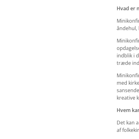
Hvad er 
Minikonfi
åndehul, 
Minikonfi
opdagelse
indblik i 
træde ind
Minikonfi
med kirke
sansende 
kreative 
Hvem kan
Det kan a
af folkeki