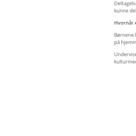
Deltagels
kunne del
Hvornår e
Børnene b
på hjemme
Undervisn
kulturme