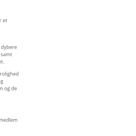
 et
t dybere
n samt
t.
trolighed
og
en og de
r medlem