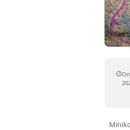
On
202
Miniko