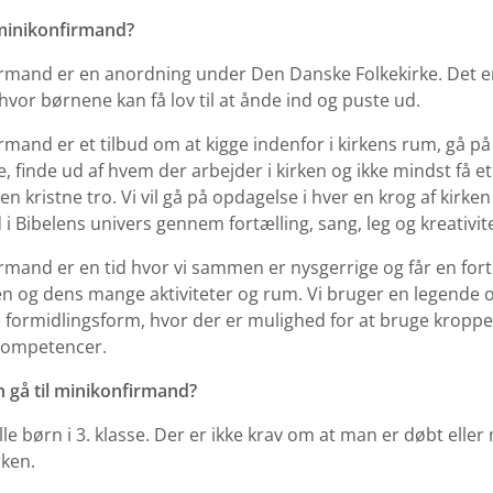
minikonfirmand?
rmand er en anordning under Den Danske Folkekirke. Det er
hvor børnene kan få lov til at ånde ind og puste ud.
rmand er et tilbud om at kigge indenfor i kirkens rum, gå på
, finde ud af hvem der arbejder i kirken og ikke mindst få e
den kristne tro. Vi vil gå på opdagelse i hver en krog af kirke
 i Bibelens univers gennem fortælling, sang, leg og kreativite
rmand er en tid hvor vi sammen er nysgerrige og får en for
n og dens mange aktiviteter og rum. Vi bruger en legende 
formidlingsform, hvor der er mulighed for at bruge kropp
kompetencer.
 gå til minikonfirmand?
lle børn i 3. klasse. Der er ikke krav om at man er døbt elle
rken.