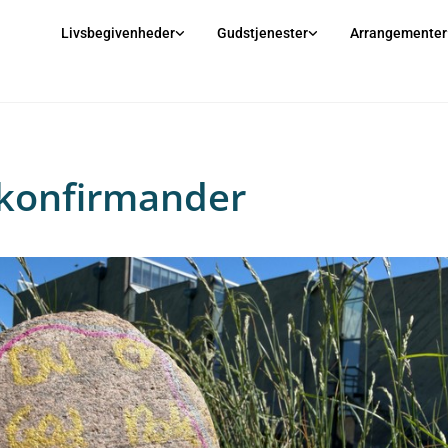
Livsbegivenheder
Gudstjenester
Arrangementer
konfirmander