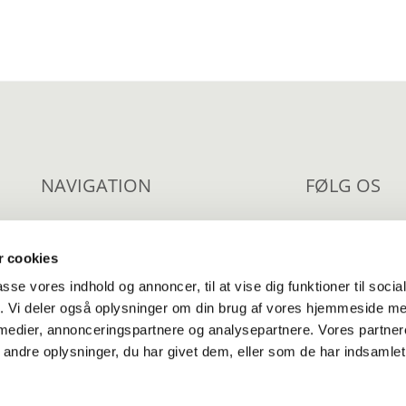
NAVIGATION
FØLG OS
Om os
Facebook
 cookies
Livsbegivenheder
Nyhedsbr
passe vores indhold og annoncer, til at vise dig funktioner til soci
Fællesskaber
Kirkeblad
fik. Vi deler også oplysninger om din brug af vores hjemmeside m
 medier, annonceringspartnere og analysepartnere. Vores partne
Tilgængeligheds
ndre oplysninger, du har givet dem, eller som de har indsamlet 
Privatlivspolitik
Log på ChurchDesk