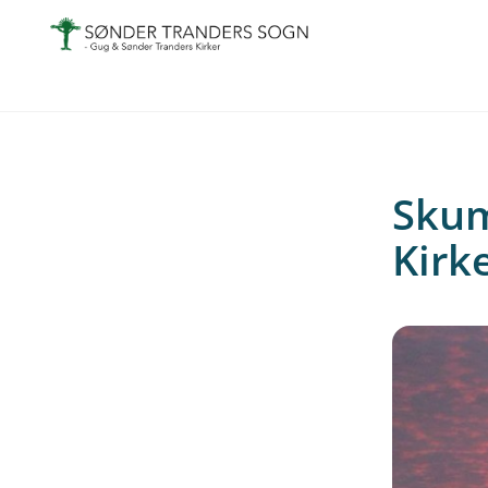
Skum
Kirke