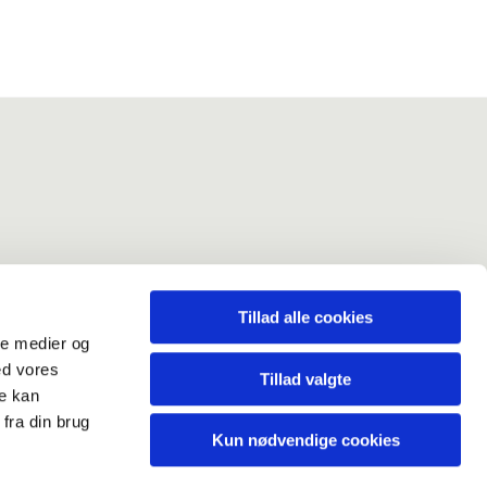
ev
Tillad alle cookies
ale medier og
ed vores
Tillad valgte
re kan
erklæring
fra din brug
Kun nødvendige cookies