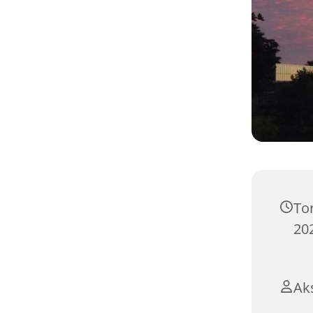
To
202
Aks