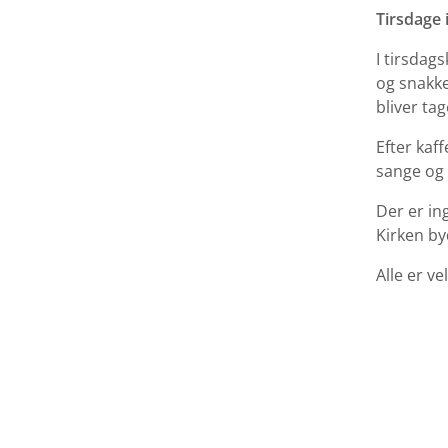
Tirsdage 
I tirsdag
og snakke
bliver tag
Efter kaf
sange og 
Der er in
Kirken by
Alle er ve