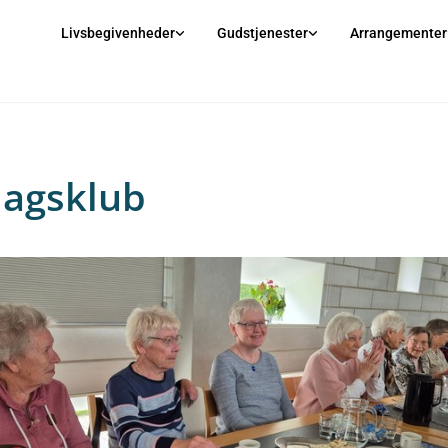
Livsbegivenheder
Gudstjenester
Arrangementer
dagsklub