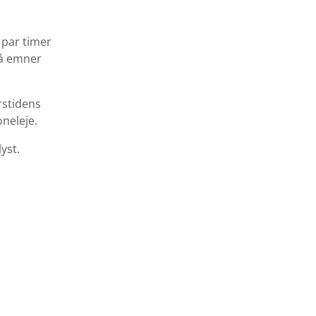
 par timer
må emner
rstidens
neleje.
yst.