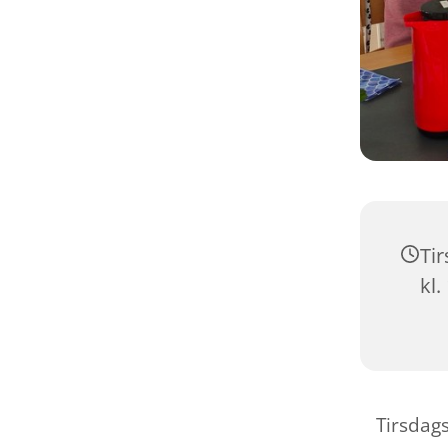
Tir
kl.
Tirsdag