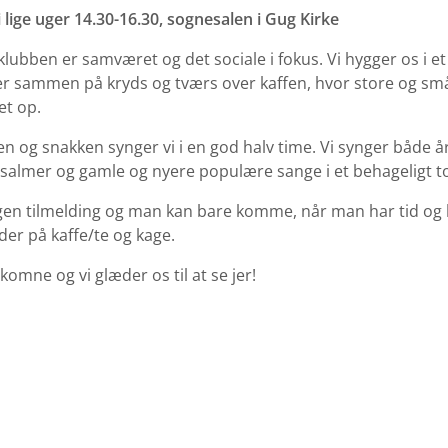
i lige uger 14.30-16.30, sognesalen i Gug Kirke
sklubben er samværet og det sociale i fokus. Vi hygger os i et
r sammen på kryds og tværs over kaffen, hvor store og s
et op.
fen og snakken synger vi i en god halv time. Vi synger både å
salmer og gamle og nyere populære sange i et behageligt to
gen tilmelding og man kan bare komme, når man har tid og l
der på kaffe/te og kage.
lkomne og vi glæder os til at se jer!